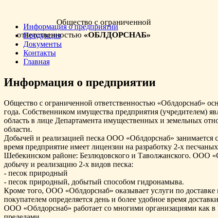
Общество с ограниченной
Информация о предприятии
ответственностью
«ОБЛДОРСНАБ»
Продукция
Документы
Контакты
Главная
Информация о предприятии
Общество с ограниченной ответственностью «Облдорснаб» осн
года. Собственником имущества предприятия (учредителем) яв
область в лице Департамента имущественных и земельных от
области.
Добычей и реализацией песка ООО «Облдорснаб» занимается с 
время предприятие имеет лицензии на разработку 2-х песчаных
Шебекинском районе: Безлюдовского и Таволжанского. ООО «
добычу и реализацию 2-х видов песка:
- песок природный
- песок природный, добытый способом гидронамыва.
Кроме того, ООО «Облдорснаб» оказывает услуги по доставке 
покупателем определяется день и более удобное время доставки
ООО «Облдорснаб» работает со многими организациями как в Бе
пределами.